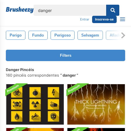
echar
Entrar
Inscreva-se
Perigo
Fundo
Perigoso
Selvagem
Afiado
Filters
Danger Pincéis
160 pincéis correspondentes
danger