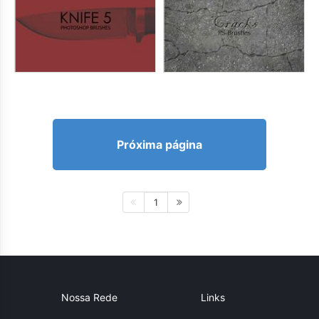
Próxima página
1
Nossa Rede
Links