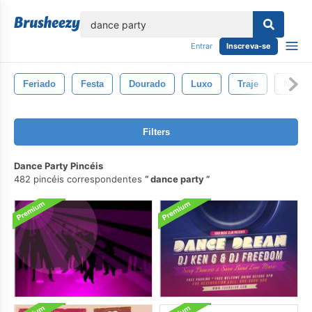
echar
Entrar
Inscreva-se
Feriado
Festa
Dourado
Luxo
Traje
Natal
Filters
Dance Party Pincéis
482 pincéis correspondentes
dance party