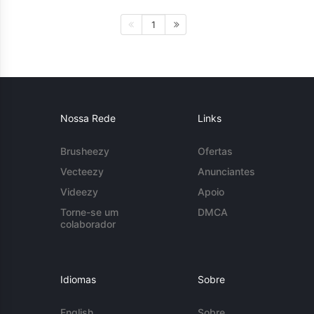
1
Nossa Rede
Links
Brusheezy
Ofertas
Vecteezy
Anunciantes
Videezy
Apoio
Torne-se um
DMCA
colaborador
Idiomas
Sobre
English
Sobre