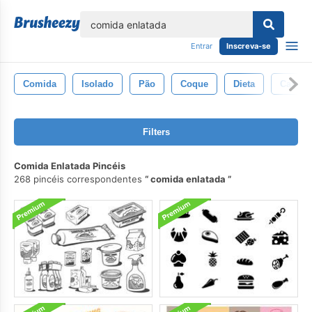
echar
Entrar
Inscreva-se
Comida
Isolado
Pão
Coque
Dieta
Castan
Filters
Comida Enlatada Pincéis
268 pincéis correspondentes
comida enlatada