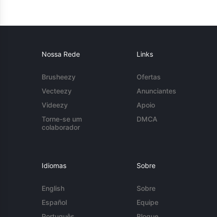
Nossa Rede
Links
Brusheezy
Ofertas
Vecteezy
Anunciantes
Videezy
Apoio
Torne-se um
DMCA
colaborador
Idiomas
Sobre
English
Sobre
Español
Equipe
Português
Blogue