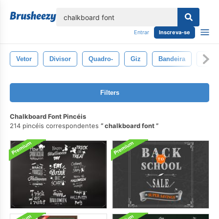
echar
Entrar
Inscreva-se
Vetor
Divisor
Quadro-
Giz
Bandeira
Dese
Filters
Chalkboard Font Pincéis
214 pincéis correspondentes
chalkboard font