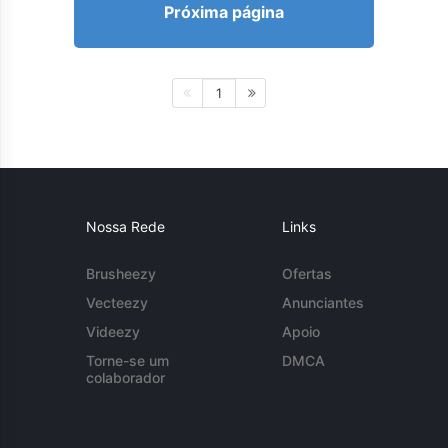
Próxima página
1
Nossa Rede
Links
Brusheezy
Ofertas
Vecteezy
Anunciantes
Videezy
Apoio
Torne-se um
DMCA
colaborador