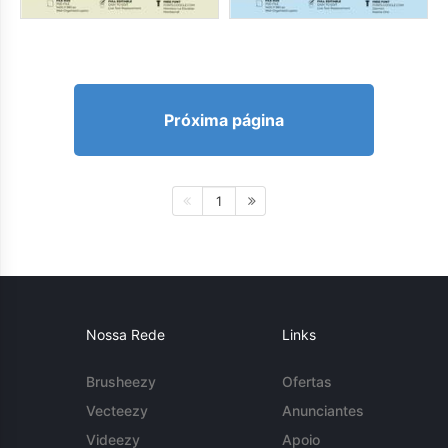
Próxima página
1
Nossa Rede
Links
Brusheezy
Ofertas
Vecteezy
Anunciantes
Videezy
Apoio