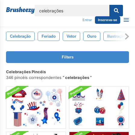
echar
Entrar
Inscreva-se
Celebração
Feriado
Vetor
Ouro
Ilustração
Filters
Celebrações Pincéis
346 pincéis correspondentes
celebrações