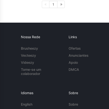
1
Nossa Rede
Links
Brusheezy
Ofertas
Vecteezy
Anunciantes
Videezy
Apoio
Torne-se um
DMCA
colaborador
Idiomas
Sobre
English
Sobre