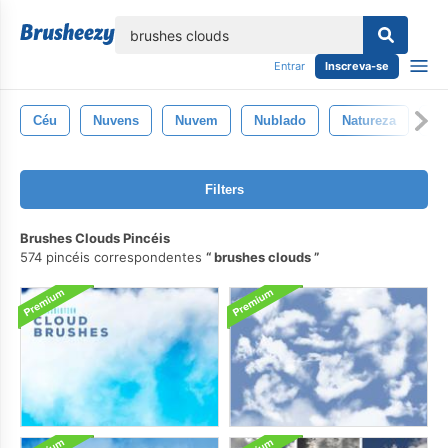
echar
Entrar
Inscreva-se
Céu
Nuvens
Nuvem
Nublado
Natureza
Gr
Filters
Brushes Clouds Pincéis
574 pincéis correspondentes
brushes clouds