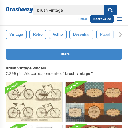
echar
Entrar
Inscreva-se
Vintage
Retro
Velho
Desenhar
Papel
Fun
Filters
Brush Vintage Pincéis
2.399 pincéis correspondentes
brush vintage