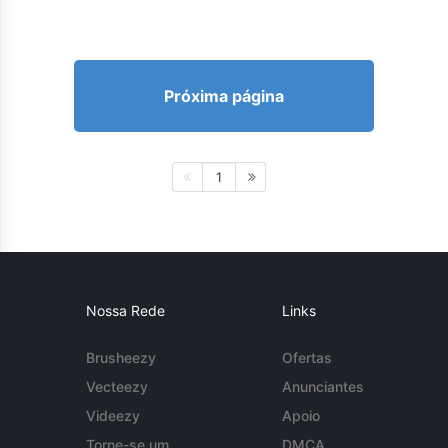
Próxima página
1
Nossa Rede
Links
Brusheezy
Ofertas
Vecteezy
Anunciantes
Videezy
Apoio
Torne-se um
DMCA