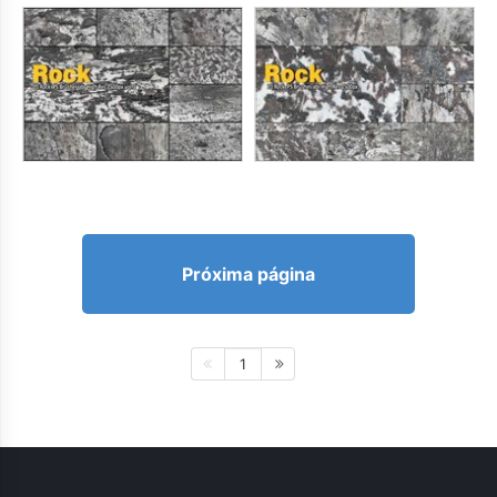
Próxima página
1