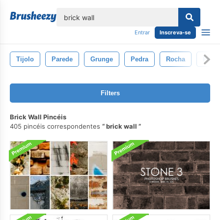
echar
Entrar
Inscreva-se
Tijolo
Parede
Grunge
Pedra
Rocha
Pedr
Filters
Brick Wall Pincéis
405 pincéis correspondentes
brick wall