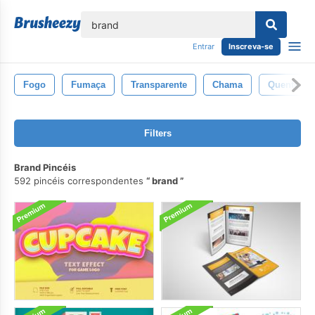
echar
Entrar
Inscreva-se
Fogo
Fumaça
Transparente
Chama
Quente
Filters
Brand Pincéis
592 pincéis correspondentes
brand