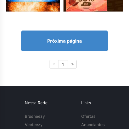
Próxima página
1
Nossa Rede
Links
Brusheezy
Ofertas
Vecteezy
Anunciantes