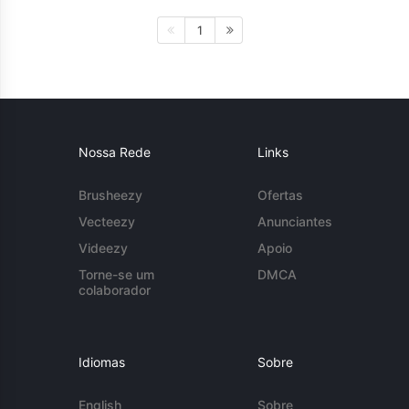
1
Nossa Rede
Links
Brusheezy
Ofertas
Vecteezy
Anunciantes
Videezy
Apoio
Torne-se um
DMCA
colaborador
Idiomas
Sobre
English
Sobre