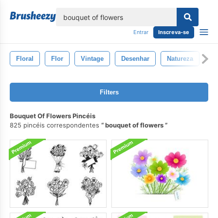
echar
Entrar
Inscreva-se
Floral
Flor
Vintage
Desenhar
Natureza
Pa
Filters
Bouquet Of Flowers Pincéis
825 pincéis correspondentes
bouquet of flowers