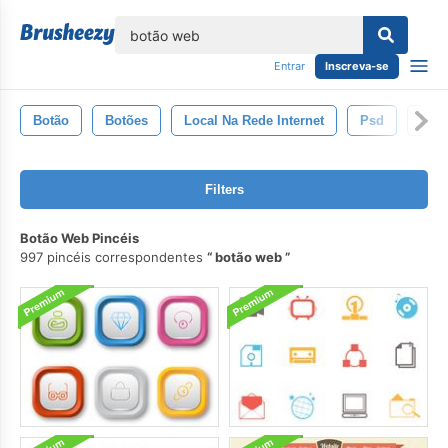
echar
Entrar
Inscreva-se
Botão
Botões
Local Na Rede Internet
Psd
Des
Filters
Botão Web Pincéis
997 pincéis correspondentes
botão web