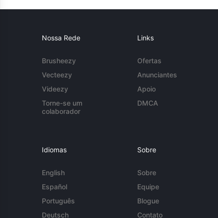
Nossa Rede
Links
Brusheezy
Ofertas
Vecteezy
Anunciantes
Videezy
Apoio
Torne-se um
DMCA
colaborador
Idiomas
Sobre
English
Sobre
Español
Equipe
Português
Blogue
Deutsch
Contato