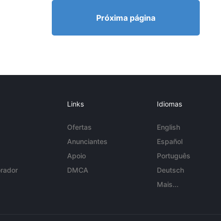
Próxima página
Links
Idiomas
Ofertas
English
Anunciantes
Español
Apoio
Português
rador
DMCA
Deutsch
Mais...