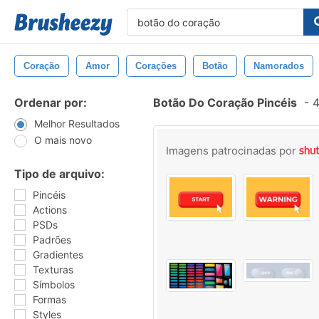
Coração
Amor
Corações
Botão
Namorados
Ordenar por:
Botão Do Coração Pincéis
-
4
Melhor Resultados
O mais novo
Imagens patrocinadas por
Tipo de arquivo:
Pincéis
Actions
PSDs
Padrões
Gradientes
Texturas
Símbolos
Formas
Styles