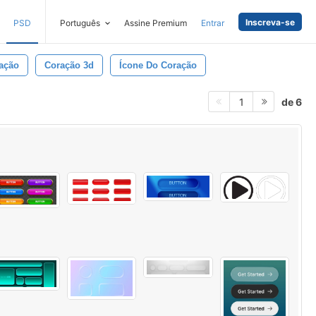
Inscreva-se
PSD
Português
Assine Premium
Entrar
ação
Coração 3d
Ícone Do Coração
de 6
1