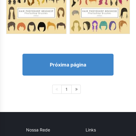
Próxima página
1
Nossa Rede
Links