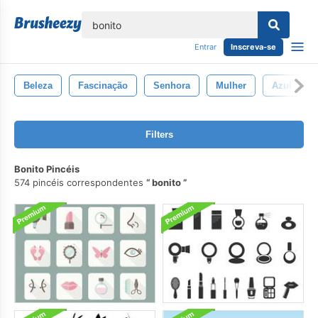
echar
Entrar
Inscreva-se
Beleza
Fascinação
Senhora
Mulher
Azul
Filters
Bonito Pincéis
574 pincéis correspondentes
bonito