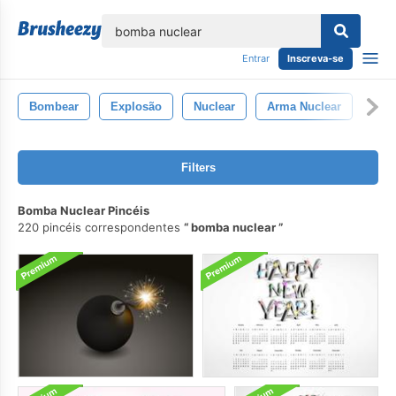
echar
Entrar
Inscreva-se
Bombear
Explosão
Nuclear
Arma Nuclear
Filters
Bomba Nuclear Pincéis
220 pincéis correspondentes
bomba nuclear