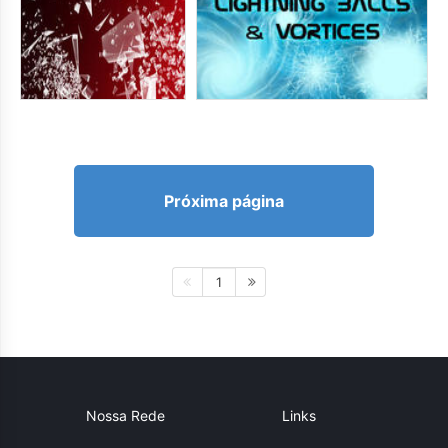
Próxima página
1
Nossa Rede
Links