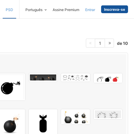
Inscreva-se
PSD
Português
Assine Premium
Entrar
de 10
1