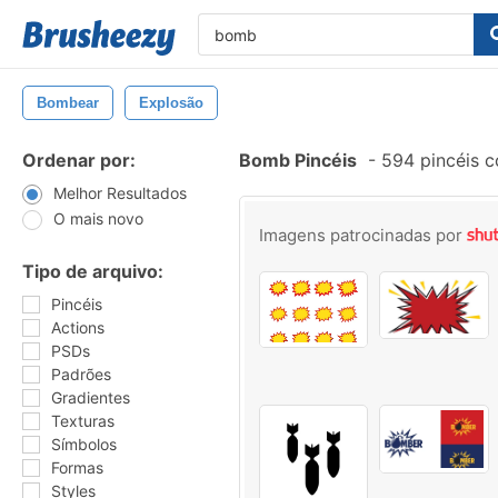
Bombear
Explosão
Ordenar por:
Bomb Pincéis
-
594 pincéis 
Melhor Resultados
O mais novo
Imagens patrocinadas por
Tipo de arquivo:
Pincéis
Actions
PSDs
Padrões
Gradientes
Texturas
Símbolos
Formas
Styles