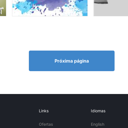
Próxima página
Links
Idiomas
Ofertas
English