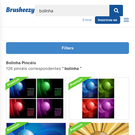
echar
Entrar
Inscreva-se
Filters
Bolinha Pincéis
126 pincéis correspondentes
bolinha