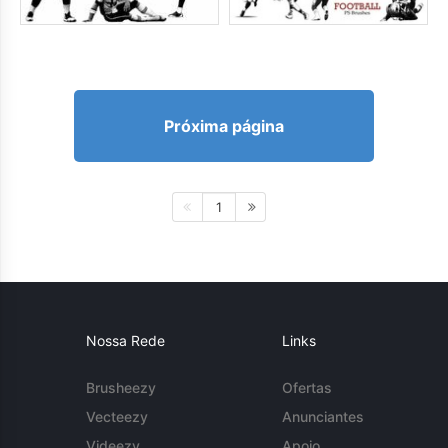
Próxima página
1
Nossa Rede
Links
Brusheezy
Ofertas
Vecteezy
Anunciantes
Videezy
Apoio