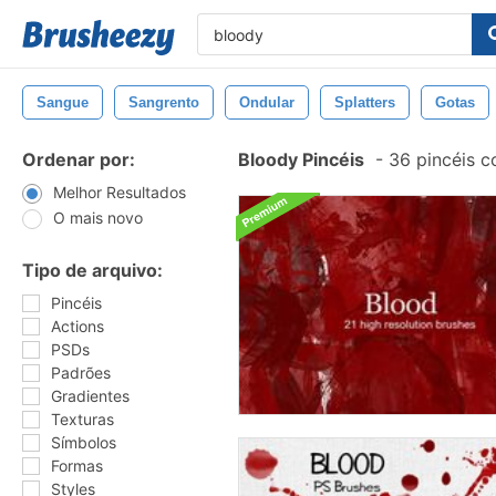
Sangue
Sangrento
Ondular
Splatters
Gotas
Ordenar por:
Bloody Pincéis
-
36 pincéis c
Melhor Resultados
O mais novo
Tipo de arquivo:
Pincéis
Actions
PSDs
Padrões
Gradientes
Texturas
Símbolos
Formas
Styles