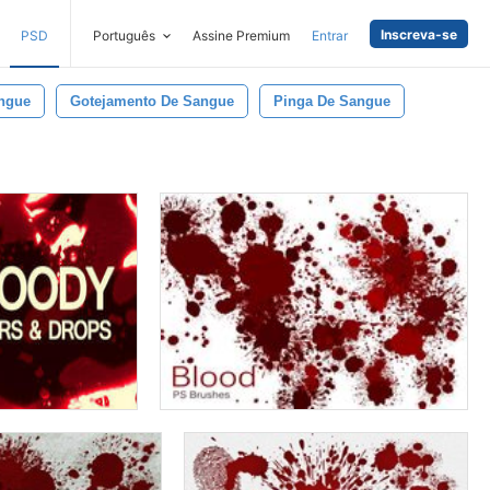
Inscreva-se
PSD
Português
Assine Premium
Entrar
ngue
Gotejamento De Sangue
Pinga De Sangue