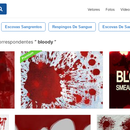
Vetores
Fotos
Vídeo
Escovas Sangrentos
Respingos De Sangue
Escovas De Sa
orrespondentes
bloody