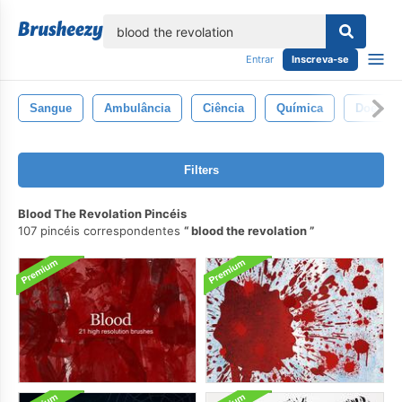
echar
Entrar
Inscreva-se
Sangue
Ambulância
Ciência
Química
Doença
Filters
Blood The Revolation Pincéis
107 pincéis correspondentes
blood the revolation