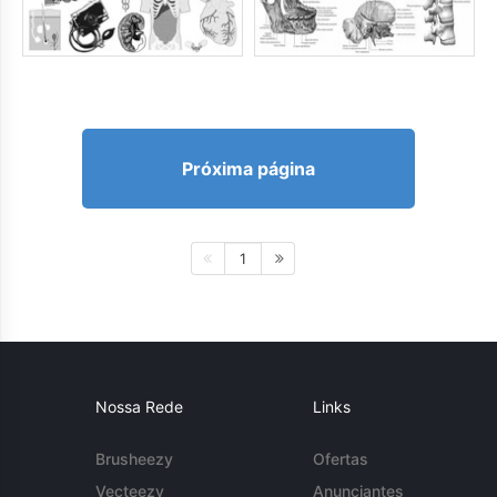
Próxima página
1
Nossa Rede
Links
Brusheezy
Ofertas
Vecteezy
Anunciantes