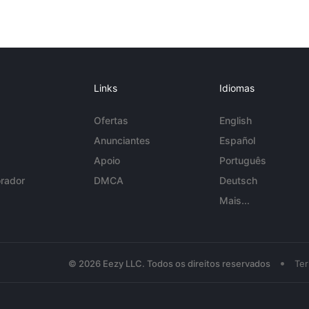
Links
Idiomas
Ofertas
English
Anunciantes
Español
Apoio
Português
rador
DMCA
Deutsch
Mais...
•
© 2026 Eezy LLC. Todos os direitos reservados
Te