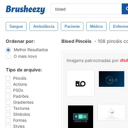
Sangue
Ambulância
Paciente
Médico
Enferme
Ordenar por:
Bloed Pincéis
-
108 pincéis c
Melhor Resultados
O mais novo
Imagens patrocinadas por
Tipo de arquivo:
Pincéis
Actions
PSDs
Padrões
Gradientes
Texturas
Símbolos
Formas
Styles