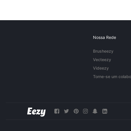
Nossa Rede
Brusheezy
Vecteezy
Videezy
Torne-se um colabo