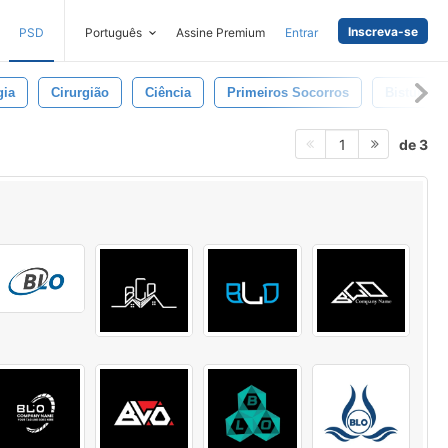
Inscreva-se
PSD
Português
Assine Premium
Entrar
gia
Cirurgião
Ciência
Primeiros Socorros
Bisturi
de 3
1