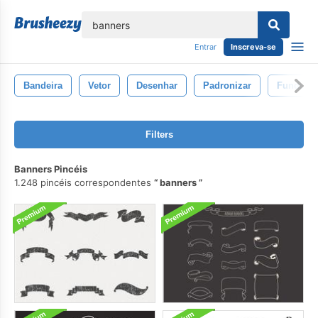
echar
Entrar
Inscreva-se
Bandeira
Vetor
Desenhar
Padronizar
Fundo
Filters
Banners Pincéis
1.248 pincéis correspondentes
banners