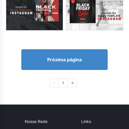
Próxima página
1
Nossa Rede
Links