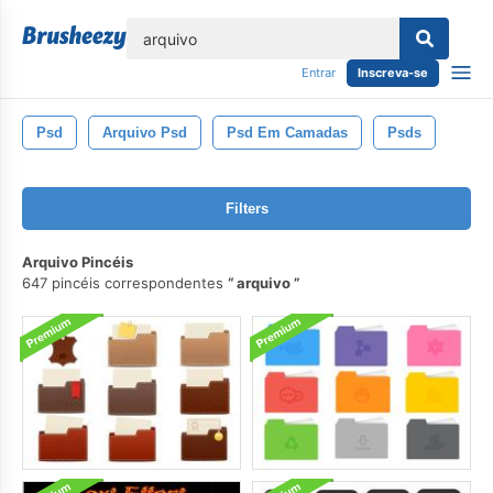
echar
Entrar
Inscreva-se
Psd
Arquivo Psd
Psd Em Camadas
Psds
Filters
Arquivo Pincéis
647 pincéis correspondentes
arquivo