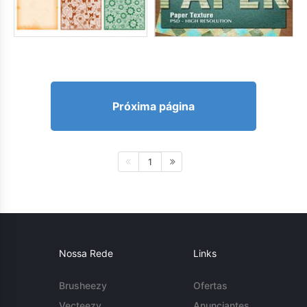
Próxima página
1
Nossa Rede
Links
Brusheezy
Ofertas
Vecteezy
Anunciantes