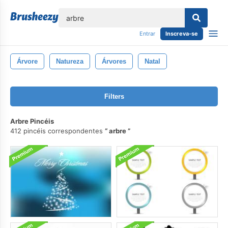
echar
Entrar
Inscreva-se
Árvore
Natureza
Árvores
Natal
Filters
Arbre Pincéis
412 pincéis correspondentes
arbre