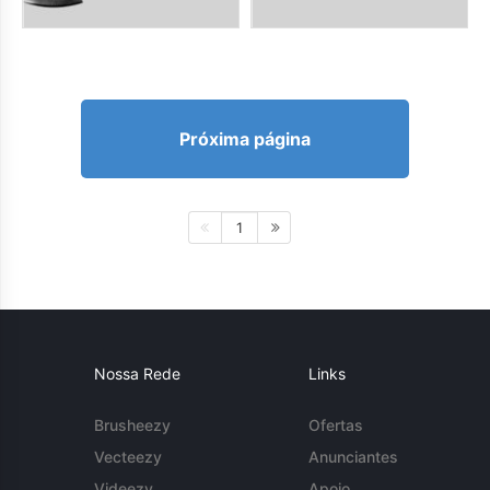
Próxima página
1
Nossa Rede
Links
Brusheezy
Ofertas
Vecteezy
Anunciantes
Videezy
Apoio