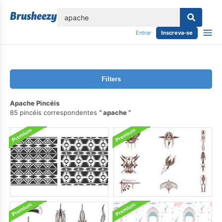
echar
Entrar
Inscreva-se
Filters
Apache Pincéis
85 pincéis correspondentes
apache