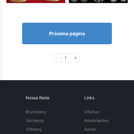
Próxima página
1
Nossa Rede
Links
Brusheezy
Ofertas
Vecteezy
Anunciantes
Videezy
Apoio