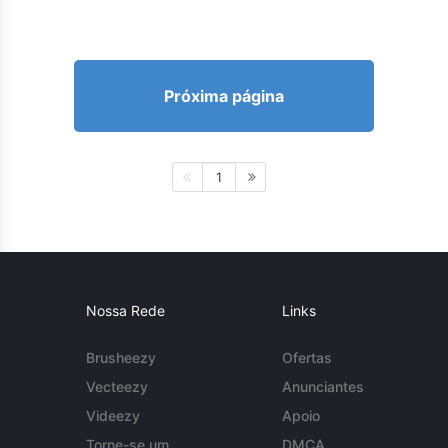
Próxima página
1
Nossa Rede
Links
Brusheezy
Ofertas
Vecteezy
Anunciantes
Videezy
Apoio
Torne-se um
DMCA