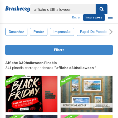
echar
Entrar
Inscreva-se
Desenhar
Poster
Impressão
Papel De Parede
Filters
Affiche D39halloween Pincéis
341 pincéis correspondentes
affiche d39halloween