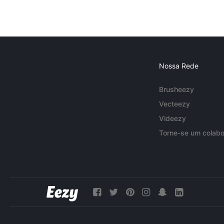
Nossa Rede
Brusheezy
Vecteezy
Videezy
Torne-se um colabo