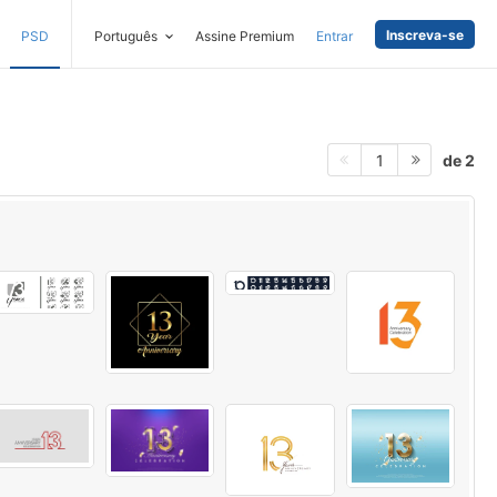
Inscreva-se
PSD
Português
Assine Premium
Entrar
de 2
1