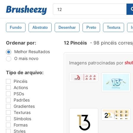
Fundo
Abstrato
Desenhar
Preto
Textura
I
Ordenar por:
12 Pincéis
-
98 pincéis corre
Melhor Resultados
O mais novo
Imagens patrocinadas por
Tipo de arquivo:
Pincéis
Actions
PSDs
Padrões
Gradientes
Texturas
Símbolos
Formas
Styles