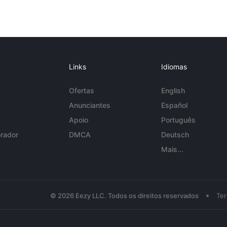
Links
Idiomas
Ofertas
English
Anunciantes
Español
Apoio
Português
rador
DMCA
Deutsch
Mais...
•
© 2026 Eezy LLC. Todos os direitos reservados
Te