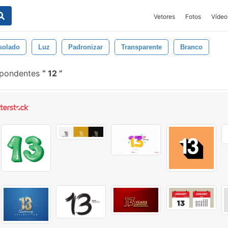
Vetores
Fotos
Vídeo
solado
Luz
Padronizar
Transparente
Branco
spondentes
12