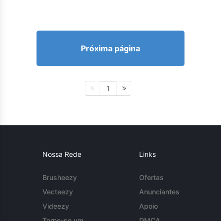
Próxima página
1
Nossa Rede
Links
Brusheezy
Ofertas
Vecteezy
Anunciantes
Videezy
Apoio
Torne-se um
DMCA