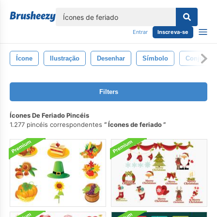
echar
Entrar
Inscreva-se
Ícone
Ilustração
Desenhar
Símbolo
Conjunto
Filters
Ícones De Feriado Pincéis
1.277 pincéis correspondentes
Ícones de feriado