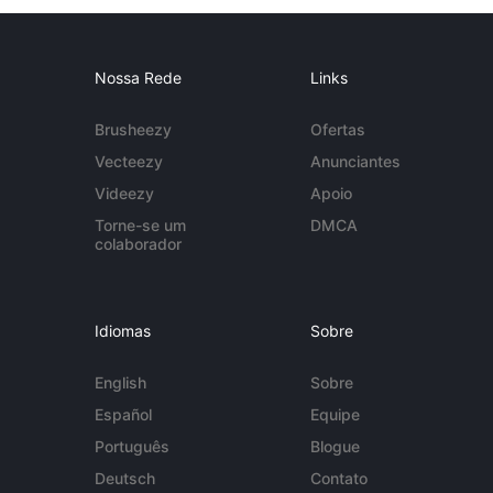
Nossa Rede
Links
Brusheezy
Ofertas
Vecteezy
Anunciantes
Videezy
Apoio
Torne-se um
DMCA
colaborador
Idiomas
Sobre
English
Sobre
Español
Equipe
Português
Blogue
Deutsch
Contato