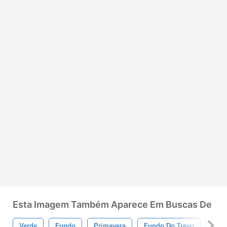
Esta Imagem Também Aparece Em Buscas De
Verde
Fundo
Primavera
Fundo Do Trevo
São 