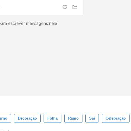
S
para escrever mensagens nele
erno
Decoração
Folha
Ramo
Sai
Celebração