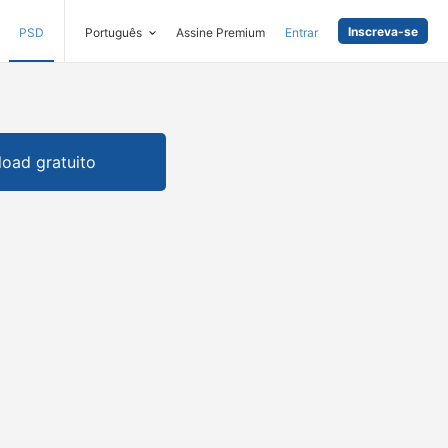
Inscreva-se
PSD
Português
Assine Premium
Entrar
oad gratuito