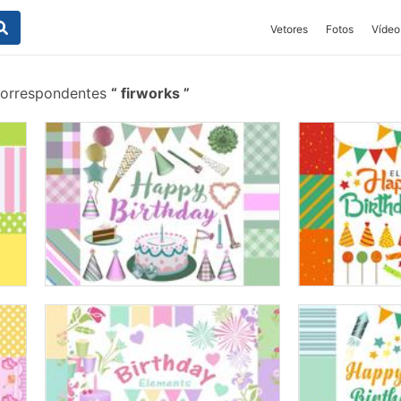
Vetores
Fotos
Vídeo
correspondentes
firworks