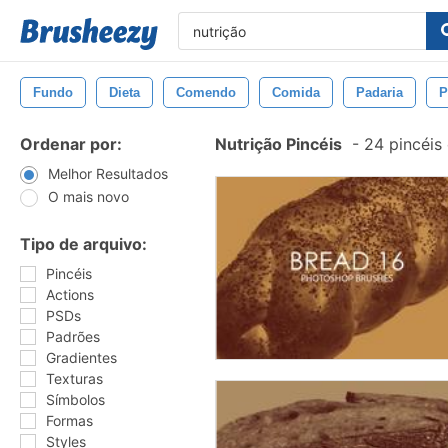
Fundo
Dieta
Comendo
Comida
Padaria
P
Ordenar por:
Nutrição Pincéis
-
24 pincéis
Melhor Resultados
O mais novo
Tipo de arquivo:
Pincéis
Actions
PSDs
Padrões
Gradientes
Texturas
Símbolos
Formas
Styles