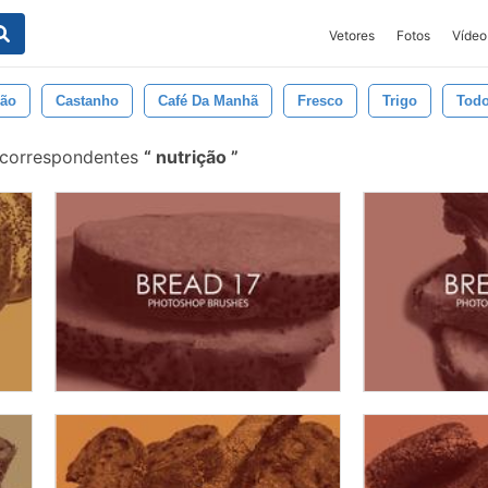
Vetores
Fotos
Vídeo
ão
Castanho
Café Da Manhã
Fresco
Trigo
Tod
 correspondentes
nutrição