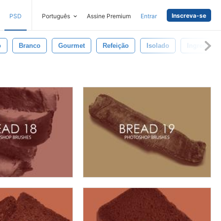
Inscreva-se
PSD
Português
Assine Premium
Entrar
o
Branco
Gourmet
Refeição
Isolado
Ingredient