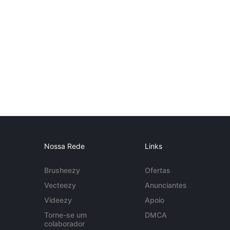
Nossa Rede
Links
Brusheezy
Ofertas
Vecteezy
Anunciantes
Videezy
Apoio
Torne-se um
DMCA
colaborador