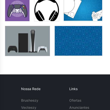
Nossa Rede
Links
Brusheezy
Ofertas
Vecteezy
Anunciantes