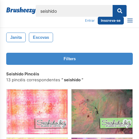
echar
Entrar
Inscreva-se
Janita
Escovas
Filters
Seishido Pincéis
13 pincéis correspondentes
seishido