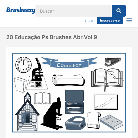
Entrar
Inscreva-se
20 Educação Ps Brushes Abr.vol 9