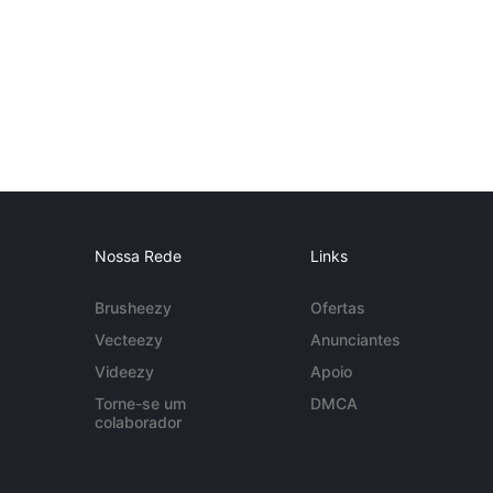
Nossa Rede
Links
Brusheezy
Ofertas
Vecteezy
Anunciantes
Videezy
Apoio
Torne-se um
DMCA
colaborador