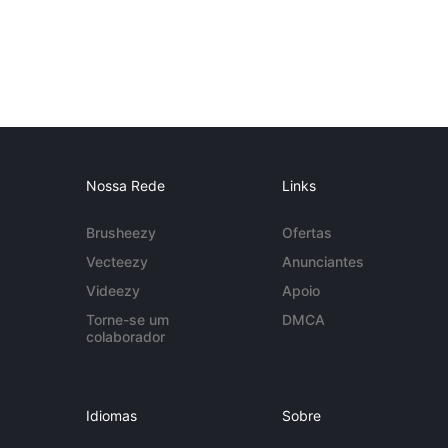
Nossa Rede
Links
Brusheezy
Ofertas
Vecteezy
Anunciantes
Videezy
Apoio
Torne-se um
DMCA
colaborador
Idiomas
Sobre