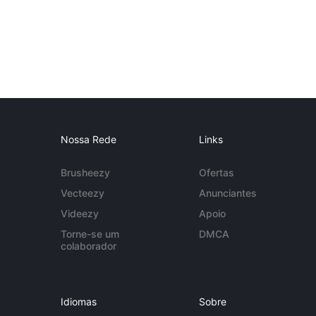
Nossa Rede
Links
Brusheezy
Ofertas
Vecteezy
Anunciantes
Videezy
Apoio
Torne-se um
DMCA
colaborador
Idiomas
Sobre