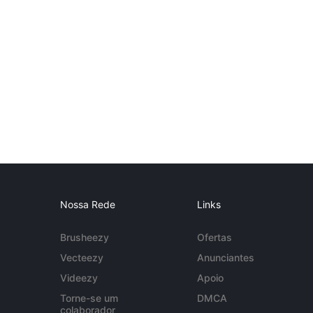
Nossa Rede
Links
Brusheezy
Ofertas
Vecteezy
Anunciantes
Videezy
Apoio
Torne-se um
DMCA
colaborador