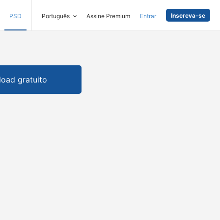
Inscreva-se
PSD
Português
Assine Premium
Entrar
oad gratuito