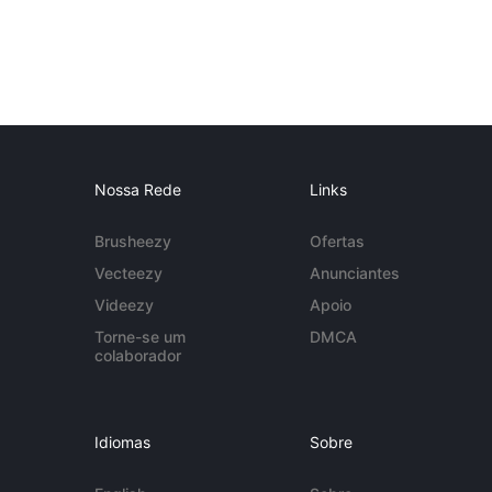
Nossa Rede
Links
Brusheezy
Ofertas
Vecteezy
Anunciantes
Videezy
Apoio
Torne-se um
DMCA
colaborador
Idiomas
Sobre