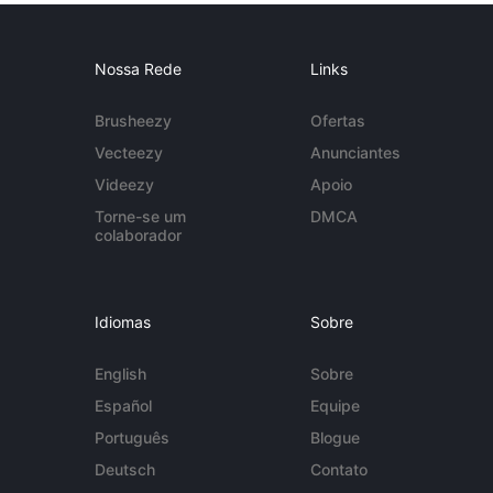
Nossa Rede
Links
Brusheezy
Ofertas
Vecteezy
Anunciantes
Videezy
Apoio
Torne-se um
DMCA
colaborador
Idiomas
Sobre
English
Sobre
Español
Equipe
Português
Blogue
Deutsch
Contato