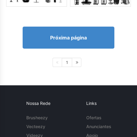
Próxima página
1
Nossa Rede
Links
Brusheezy
Ofertas
Vecteezy
Anunciantes
Videezy
Apoio