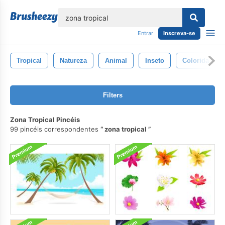
echar
Entrar
Inscreva-se
Tropical
Natureza
Animal
Inseto
Colorida
Filters
Zona Tropical Pincéis
99 pincéis correspondentes
zona tropical