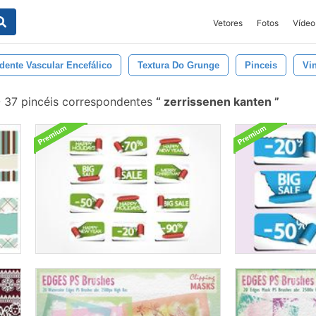
Vetores
Fotos
Vídeo
dente Vascular Encefálico
Textura Do Grunge
Pinceis
Vi
-
37 pincéis correspondentes
zerrissenen kanten