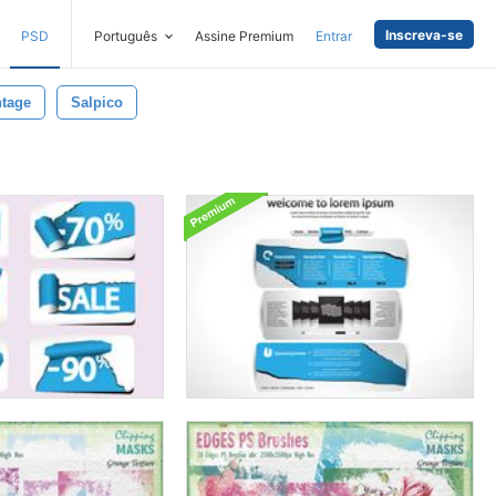
Inscreva-se
PSD
Português
Assine Premium
Entrar
ntage
Salpico