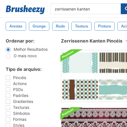
Arestas
Grunge
Rude
Textura
Pintura
Aci
Ordenar por:
Zerrissenen Kanten Pincéis
Melhor Resultados
O mais novo
Tipo de arquivo:
Pincéis
Actions
PSDs
Padrões
Gradientes
Texturas
Símbolos
Formas
Styles