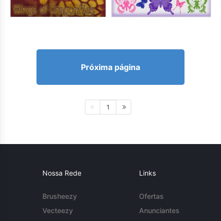
Próxima página
1
Nossa Rede
Links
Brusheezy
Ofertas
Vecteezy
Anunciantes