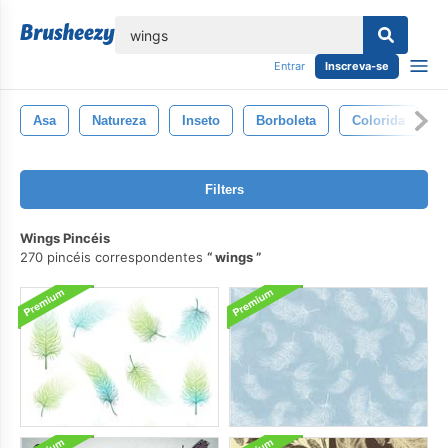
echar
Entrar
Inscreva-se
Asa
Natureza
Inseto
Borboleta
Colorida
I
Filters
Wings Pincéis
270 pincéis correspondentes
wings