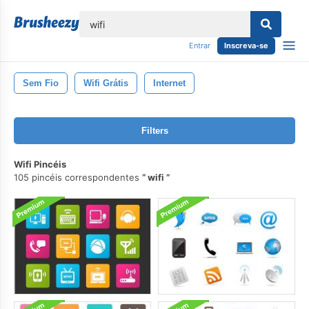
echar
Entrar
Inscreva-se
Sem Fio
Wifi Grátis
Internet
Filters
Wifi Pincéis
105 pincéis correspondentes
wifi