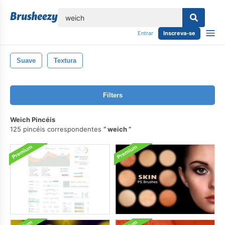
echar
Entrar
Inscreva-se
Suave
Textura
Filters
Weich Pincéis
125 pincéis correspondentes
weich