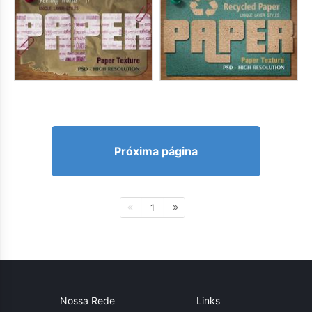
Próxima página
1
Nossa Rede
Links