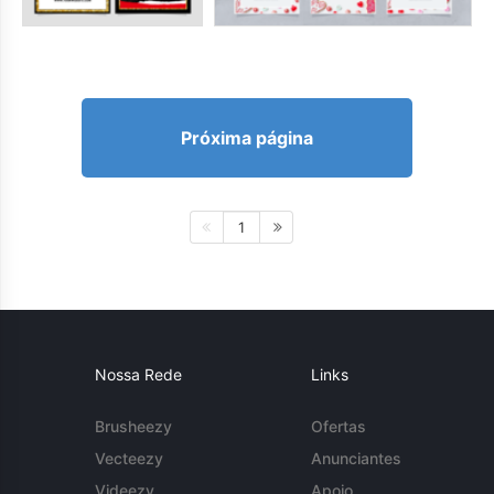
Próxima página
1
Nossa Rede
Links
Brusheezy
Ofertas
Vecteezy
Anunciantes
Videezy
Apoio