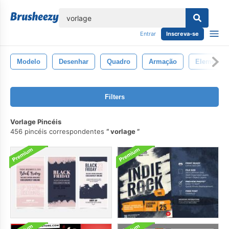
echar
Entrar
Inscreva-se
Modelo
Desenhar
Quadro
Armação
Elemento
Filters
Vorlage Pincéis
456 pincéis correspondentes
vorlage