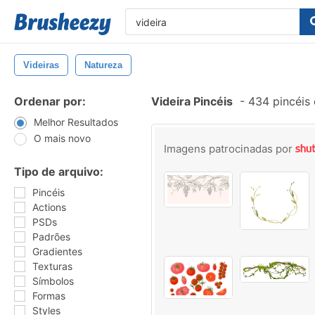
Videiras
Natureza
Ordenar por:
Videira Pincéis
-
434 pincéis
Melhor Resultados
O mais novo
Imagens patrocinadas por
Tipo de arquivo:
Pincéis
Actions
PSDs
Padrões
Gradientes
Texturas
Símbolos
Formas
Styles