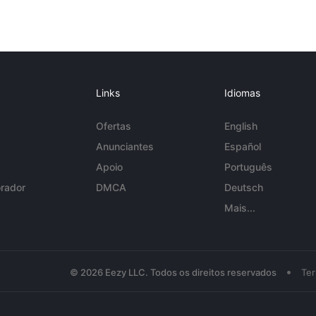
Links
Idiomas
Ofertas
English
Anunciantes
Español
Apoio
Português
rador
DMCA
Deutsch
Mais...
•
© 2026 Eezy LLC. Todos os direitos reservados
Te