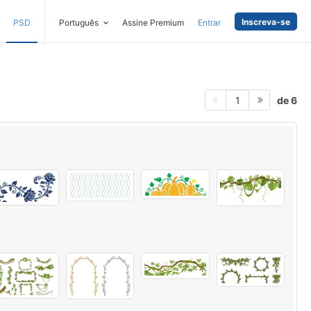
Inscreva-se
PSD
Português
Assine Premium
Entrar
de 6
1