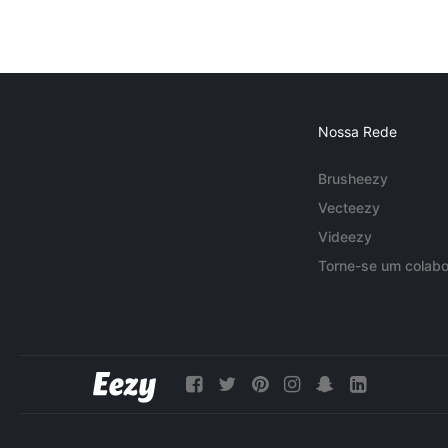
Nossa Rede
Brusheezy
Vecteezy
Videezy
Torne-se um colabo