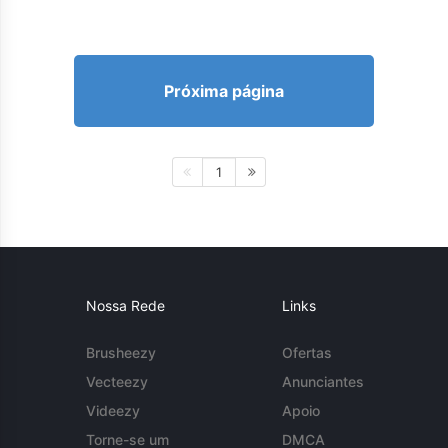
Próxima página
1
Nossa Rede
Links
Brusheezy
Ofertas
Vecteezy
Anunciantes
Videezy
Apoio
Torne-se um
DMCA