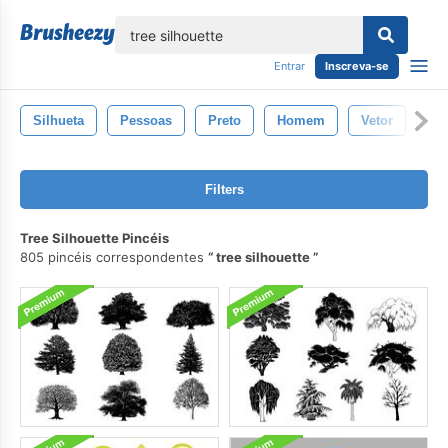
echar
Entrar
Inscreva-se
Silhueta
Pessoas
Preto
Homem
Vetor
Is
Filters
Tree Silhouette Pincéis
805 pincéis correspondentes
tree silhouette