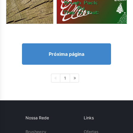
Próxima página
1
Nossa Rede
Links
Brusheezy
Ofertas