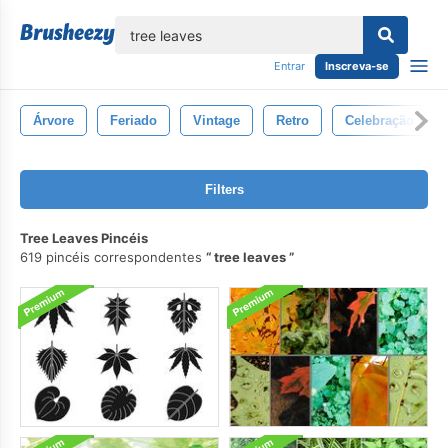
echar
Entrar
Inscreva-se
Árvore
Feriado
Vintage
Retro
Celebração
Filters
Tree Leaves Pincéis
619 pincéis correspondentes
tree leaves