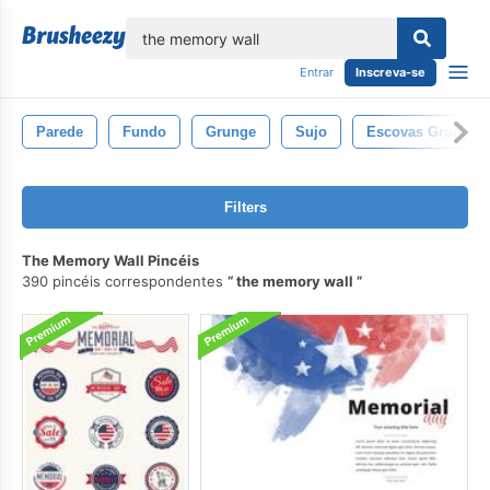
echar
Entrar
Inscreva-se
Parede
Fundo
Grunge
Sujo
Escovas Grunge
Filters
The Memory Wall Pincéis
390 pincéis correspondentes
the memory wall