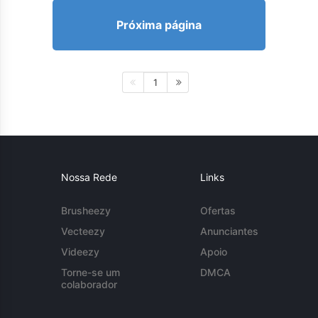
Próxima página
1
Nossa Rede
Links
Brusheezy
Ofertas
Vecteezy
Anunciantes
Videezy
Apoio
Torne-se um
DMCA
colaborador